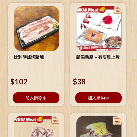
比利時蜂切豬腩
新潟縣產 – 有皮雞上脾
$
102
$
38
加入購物車
加入購物車