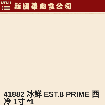
Toggle
navigation
41882 冰鮮 EST.8 PRIME 西
冷 1寸 *1