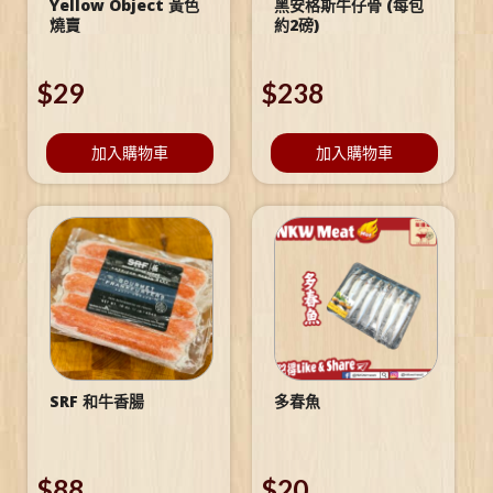
Yellow Object 黃色
黑安格斯牛仔骨 (每包
燒賣
約2磅)
$
29
$
238
加入購物車
加入購物車
SRF 和牛香腸
多春魚
$
88
$
20