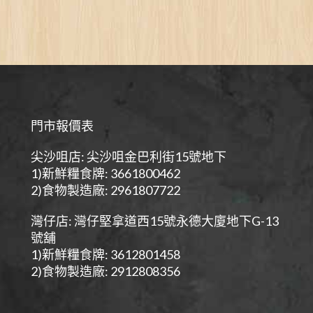
門市報價表
尖沙咀店: 尖沙咀金巴利街15號地下
1)新鮮糧食牌: 3661800462
2)食物製造廠: 2961807722
灣仔店: 灣仔堅拿道西15號永德大廈地下G-13
號舖
1)新鮮糧食牌: 3612801458
2)食物製造廠: 2912808356