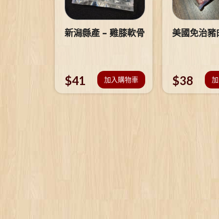
新潟縣產 – 雞膝軟骨
美國免治豬
$
41
$
38
加入購物車
加