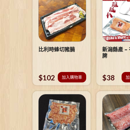
比利時蜂切豬腩
新潟縣產 –
脾
$
102
$
38
加入購物車
加