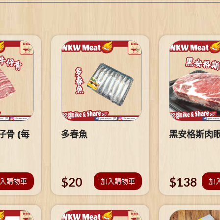
骨 (每
多春魚
黑安格斯肉
$
20
$
138
入購物車
加入購物車
加