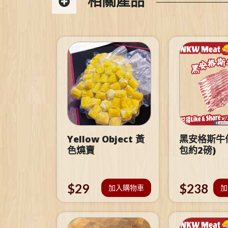
相關產品
Yellow Object 黃
黑安格斯牛仔
色燒賣
包約2磅)
$
29
$
238
加入購物車
加