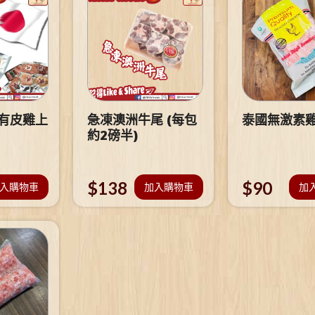
 有皮雞上
急凍澳洲牛尾 (每包
泰國無激素
約2磅半)
$
138
$
90
入購物車
加入購物車
加