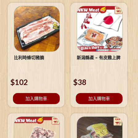
比利時蜂切豬腩
新潟縣產 – 有皮雞上脾
$
102
$
38
加入購物車
加入購物車