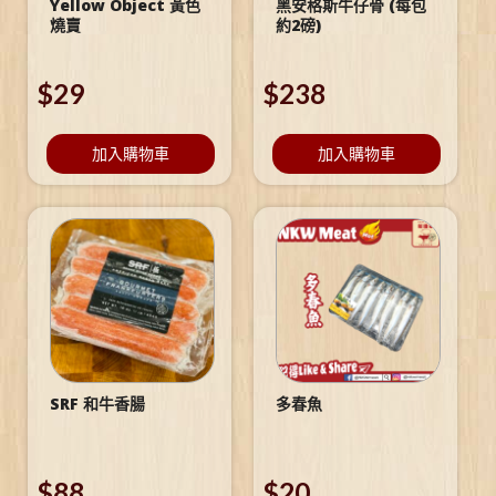
Yellow Object 黃色
黑安格斯牛仔骨 (每包
燒賣
約2磅)
$
29
$
238
加入購物車
加入購物車
SRF 和牛香腸
多春魚
$
88
$
20