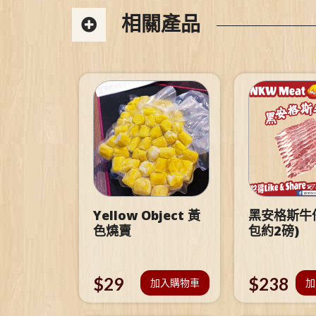
相關產品
Yellow Object 黃
黑安格斯牛仔
色燒賣
包約2磅)
$
29
$
238
加入購物車
加