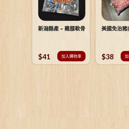
新潟縣產 – 雞膝軟骨
美國免治豬
$
41
$
38
加入購物車
加