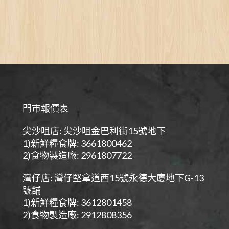
門市報價表
尖沙咀店: 尖沙咀金巴利街15號地下
1)新鮮糧食牌: 3661800462
2)食物製造廠: 2961807722
灣仔店: 灣仔堅拿道西15號永德大廈地下G-13
號舖
1)新鮮糧食牌: 3612801458
2)食物製造廠: 2912808356