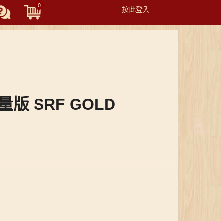
0
按此登入
Toggle
navigation
輕量版 SRF GOLD
當