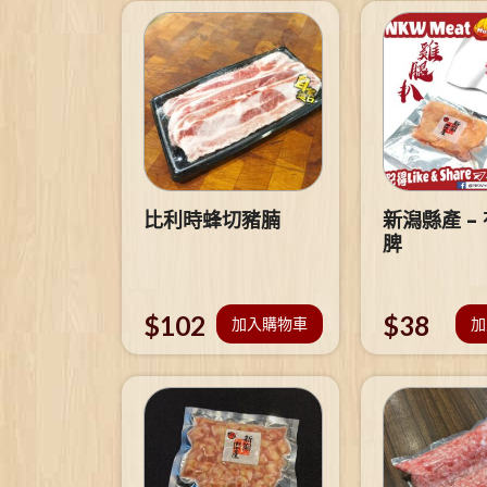
比利時蜂切豬腩
新潟縣產 –
脾
$
102
$
38
加入購物車
加