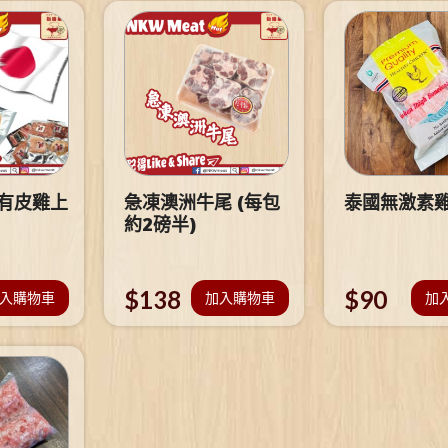
 有皮雞上
急凍澳洲牛尾 (每包
泰國無激素
約2磅半)
$
138
$
90
入購物車
加入購物車
加