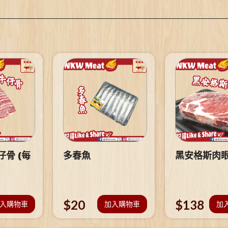
骨 (每
多春魚
黑安格斯肉
$
20
$
138
入購物車
加入購物車
加