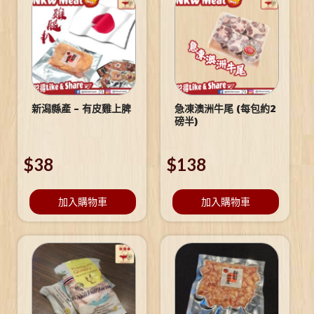
新潟縣產 – 有皮雞上脾
急凍澳洲牛尾 (每包約2
磅半)
$
38
$
138
加入購物車
加入購物車