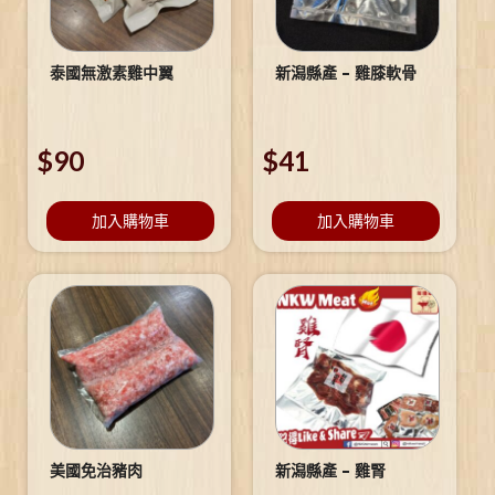
泰國無激素雞中翼
新潟縣產 – 雞膝軟骨
$
90
$
41
加入購物車
加入購物車
美國免治豬肉
新潟縣產 – 雞腎