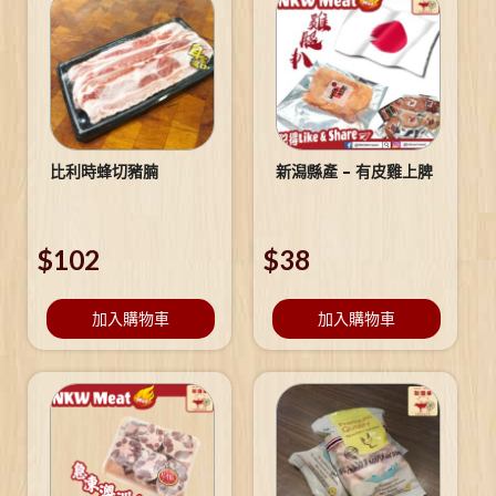
比利時蜂切豬腩
新潟縣產 – 有皮雞上脾
$
102
$
38
加入購物車
加入購物車