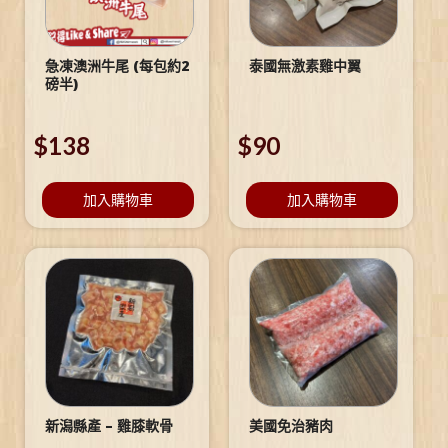
急凍澳洲牛尾 (每包約2
泰國無激素雞中翼
磅半)
$
138
$
90
加入購物車
加入購物車
新潟縣產 – 雞膝軟骨
美國免治豬肉