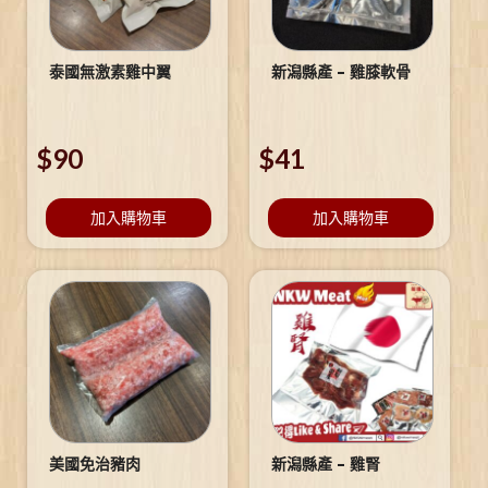
泰國無激素雞中翼
新潟縣產 – 雞膝軟骨
$
90
$
41
加入購物車
加入購物車
美國免治豬肉
新潟縣產 – 雞腎