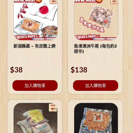
新潟縣產 – 有皮雞上脾
急凍澳洲牛尾 (每包約2
磅半)
$
38
$
138
加入購物車
加入購物車