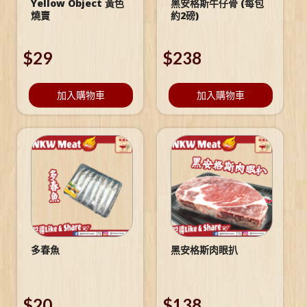
Yellow Object 黃色
黑安格斯牛仔骨 (每包
燒賣
約2磅)
$
29
$
238
加入購物車
加入購物車
多春魚
黑安格斯肉眼扒
$
20
$
138