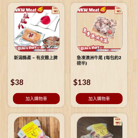
新潟縣產 – 有皮雞上脾
急凍澳洲牛尾 (每包約2
磅半)
$
38
$
138
加入購物車
加入購物車