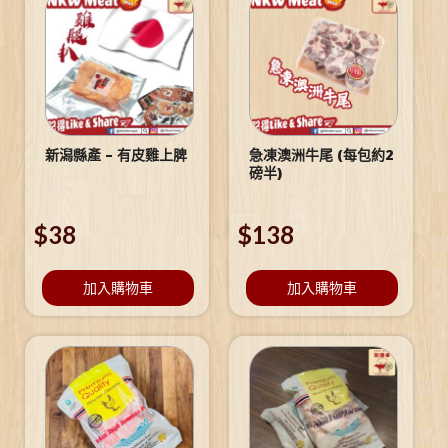
新潟縣產 – 有皮雞上脾
急凍澳洲牛尾 (每包約2
磅半)
$
38
$
138
加入購物車
加入購物車