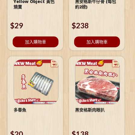
Yellow Object 黃色
黑安格斯牛仔骨 (每包
燒賣
約2磅)
$
29
$
238
加入購物車
加入購物車
多春魚
黑安格斯肉眼扒
$
20
$
138