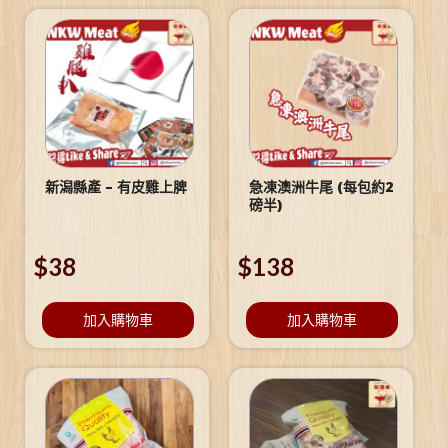
新潟縣產 – 有皮雞上脾
急凍澳洲牛尾 (每包約2
磅半)
$
38
$
138
加入購物車
加入購物車