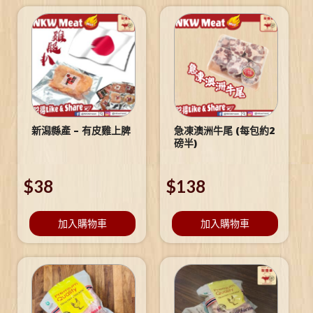
新潟縣產 – 有皮雞上脾
急凍澳洲牛尾 (每包約2
磅半)
$
38
$
138
加入購物車
加入購物車