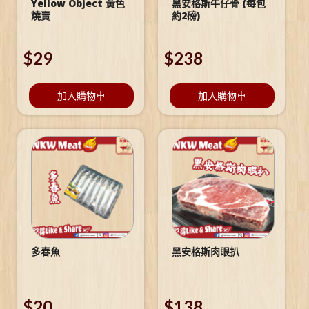
Yellow Object 黃色
黑安格斯牛仔骨 (每包
燒賣
約2磅)
$
29
$
238
加入購物車
加入購物車
多春魚
黑安格斯肉眼扒
$
20
$
138