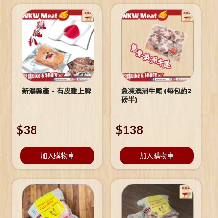
新潟縣產 – 有皮雞上脾
急凍澳洲牛尾 (每包約2
磅半)
$
38
$
138
加入購物車
加入購物車