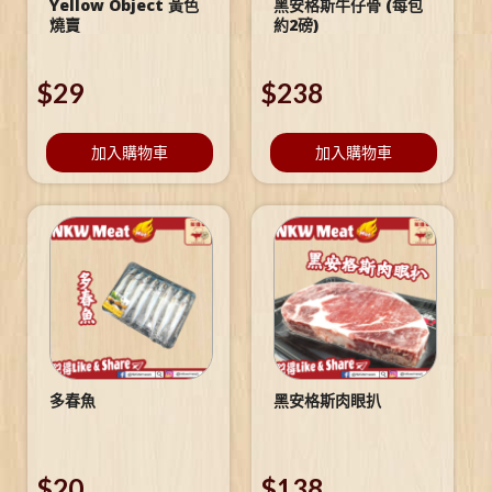
Yellow Object 黃色
黑安格斯牛仔骨 (每包
燒賣
約2磅)
$
29
$
238
加入購物車
加入購物車
多春魚
黑安格斯肉眼扒
$
20
$
138