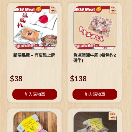
新潟縣產 – 有皮雞上脾
急凍澳洲牛尾 (每包約2
磅半)
$
38
$
138
加入購物車
加入購物車