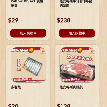
Yellow Object 黃色
黑安格斯牛仔骨 (每包
燒賣
約2磅)
$
29
$
238
加入購物車
加入購物車
多春魚
黑安格斯肉眼扒
$
20
$
138