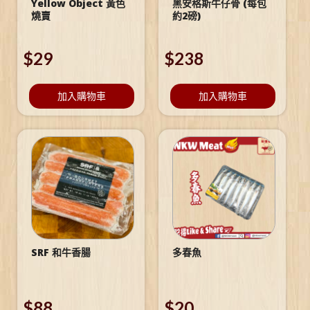
Yellow Object 黃色
黑安格斯牛仔骨 (每包
燒賣
約2磅)
$
29
$
238
加入購物車
加入購物車
SRF 和牛香腸
多春魚
$
88
$
20