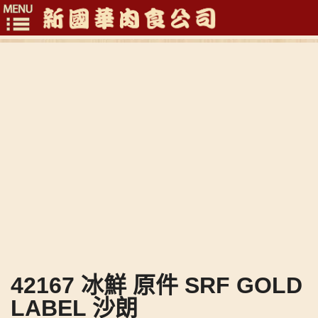
Toggle
navigation
42167 冰鮮 原件 SRF GOLD
LABEL 沙朗