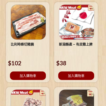
比利時蜂切豬腩
新潟縣產 – 有皮雞上脾
$
102
$
38
加入購物車
加入購物車