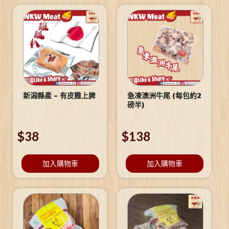
新潟縣產 – 有皮雞上脾
急凍澳洲牛尾 (每包約2
磅半)
$
38
$
138
加入購物車
加入購物車