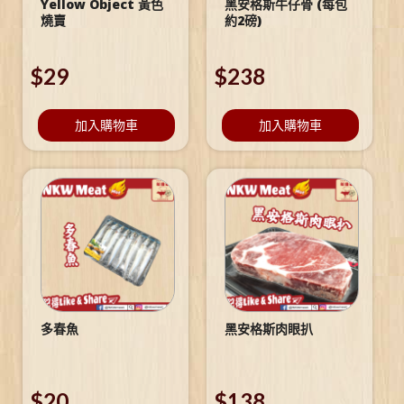
Yellow Object 黃色
黑安格斯牛仔骨 (每包
燒賣
約2磅)
$
29
$
238
加入購物車
加入購物車
多春魚
黑安格斯肉眼扒
$
20
$
138