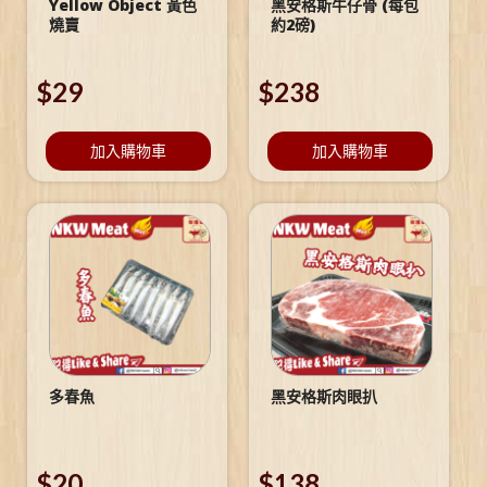
Yellow Object 黃色
黑安格斯牛仔骨 (每包
燒賣
約2磅)
$
29
$
238
加入購物車
加入購物車
多春魚
黑安格斯肉眼扒
$
20
$
138