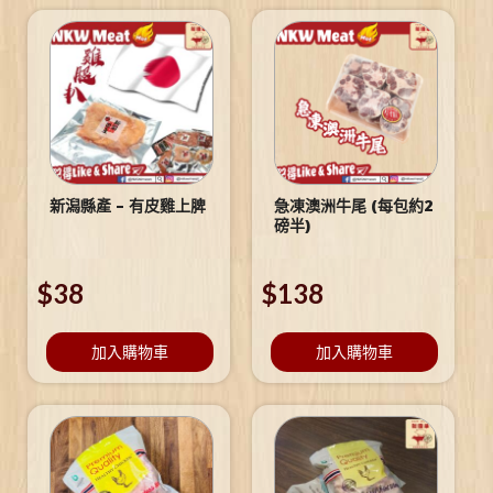
新潟縣產 – 有皮雞上脾
急凍澳洲牛尾 (每包約2
磅半)
$
38
$
138
加入購物車
加入購物車