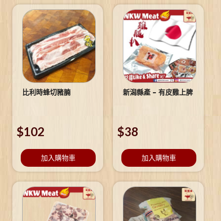
比利時蜂切豬腩
新潟縣產 – 有皮雞上脾
$
102
$
38
加入購物車
加入購物車