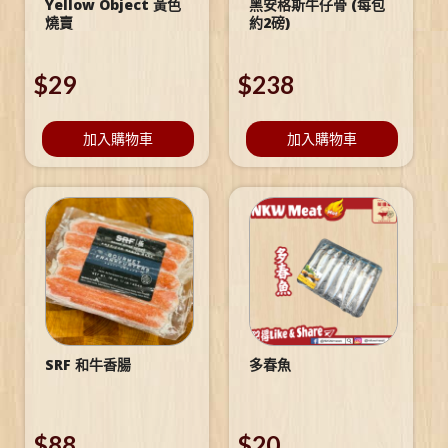
Yellow Object 黃色
黑安格斯牛仔骨 (每包
燒賣
約2磅)
$
29
$
238
加入購物車
加入購物車
SRF 和牛香腸
多春魚
$
88
$
20