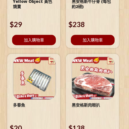
Yellow Object 黃色
黑安格斯牛仔骨 (每包
燒賣
約2磅)
$
29
$
238
加入購物車
加入購物車
多春魚
黑安格斯肉眼扒
$
20
$
138