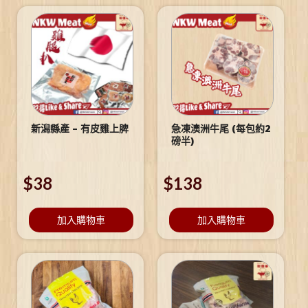
新潟縣產 – 有皮雞上脾
急凍澳洲牛尾 (每包約2
磅半)
$
38
$
138
加入購物車
加入購物車