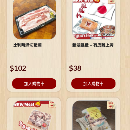
比利時蜂切豬腩
新潟縣產 – 有皮雞上脾
$
102
$
38
加入購物車
加入購物車