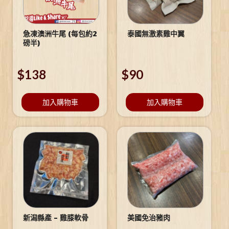
急凍澳洲牛尾 (每包約2
泰國無激素雞中翼
磅半)
$
138
$
90
加入購物車
加入購物車
新潟縣產 – 雞膝軟骨
美國免治豬肉