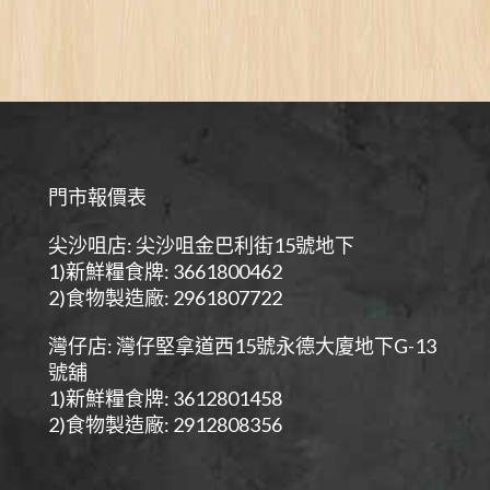
門市報價表
尖沙咀店: 尖沙咀金巴利街15號地下
1)新鮮糧食牌: 3661800462
2)食物製造廠: 2961807722
灣仔店: 灣仔堅拿道西15號永德大廈地下G-13
號舖
1)新鮮糧食牌: 3612801458
2)食物製造廠: 2912808356