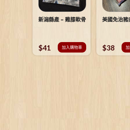
新潟縣產 – 雞膝軟骨
美國免治豬
$
41
$
38
加入購物車
加