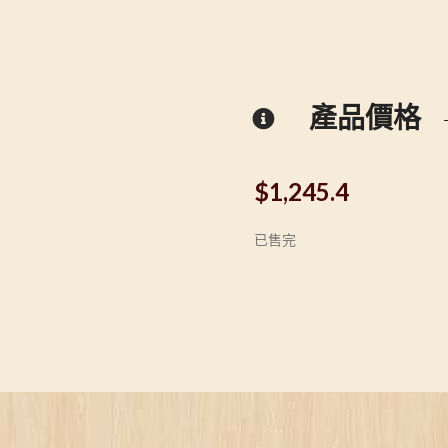
產品價格
$
1,245.4
已售完