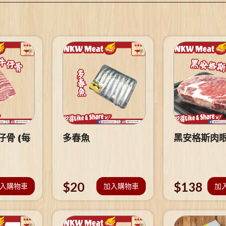
骨 (每
多春魚
黑安格斯肉
$
20
$
138
入購物車
加入購物車
加