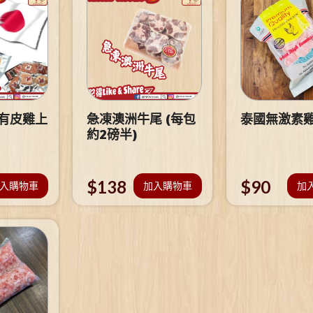
 有皮雞上
急凍澳洲牛尾 (每包
泰國無激素
約2磅半)
$
138
$
90
入購物車
加入購物車
加