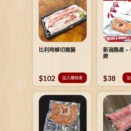
比利時蜂切豬腩
新潟縣產 –
脾
$
102
$
38
加入購物車
加