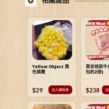
相關產品
Yellow Object 黃
黑安格斯牛仔
色燒賣
包約2磅)
$
29
$
238
加入購物車
加