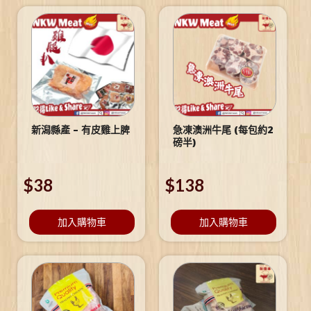
新潟縣產 – 有皮雞上脾
急凍澳洲牛尾 (每包約2
磅半)
$
38
$
138
加入購物車
加入購物車