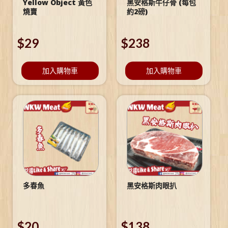
Yellow Object 黃色
黑安格斯牛仔骨 (每包
燒賣
約2磅)
$
29
$
238
加入購物車
加入購物車
多春魚
黑安格斯肉眼扒
$
20
$
138