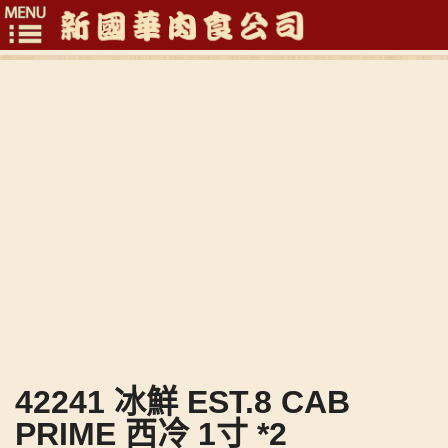
Toggle
navigation
42241 冰鮮 EST.8 CAB
PRIME 西冷 1寸 *2