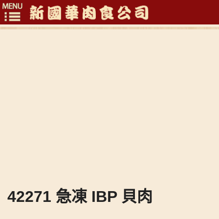
Toggle
navigation
42271 急凍 IBP 貝肉