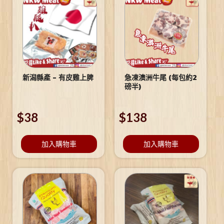
新潟縣產 – 有皮雞上脾
急凍澳洲牛尾 (每包約2
磅半)
$
38
$
138
加入購物車
加入購物車