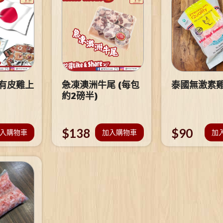
 有皮雞上
急凍澳洲牛尾 (每包
泰國無激素
約2磅半)
$
138
$
90
入購物車
加入購物車
加