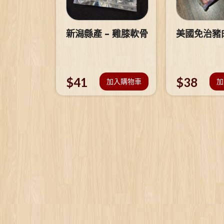
新潟縣產 – 雞膝軟骨
美國免治豬
$
41
$
38
加入購物車
加