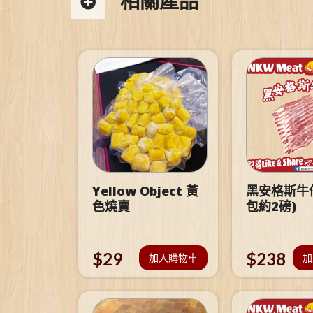
相關產品
Yellow Object 黃
黑安格斯牛仔
色燒賣
包約2磅)
$
29
$
238
加入購物車
加