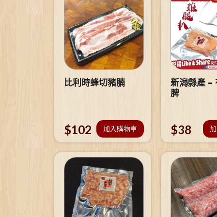
比利時蜂切豬腩
新潟縣產 –
脾
$
102
$
38
加入購物車
加