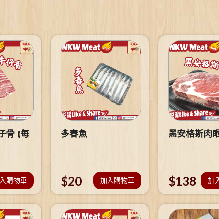
骨 (每
多春魚
黑安格斯肉
$
20
$
138
入購物車
加入購物車
加