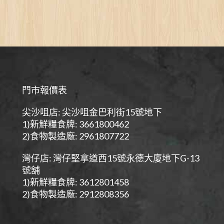
門市報價表
尖沙咀店: 尖沙咀金巴利街15號地下
1)新鮮糧食牌: 3661800462
2)食物製造廠: 2961807722
灣仔店: 灣仔堅拿道西15號永德大廈地下G-13
號舖
1)新鮮糧食牌: 3612801458
2)食物製造廠: 2912808356