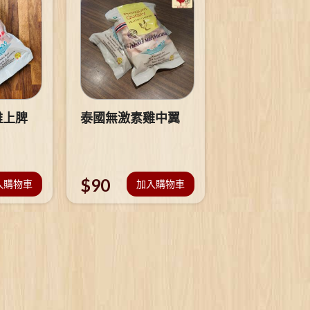
雞上脾
泰國無激素雞中翼
$
90
入購物車
加入購物車