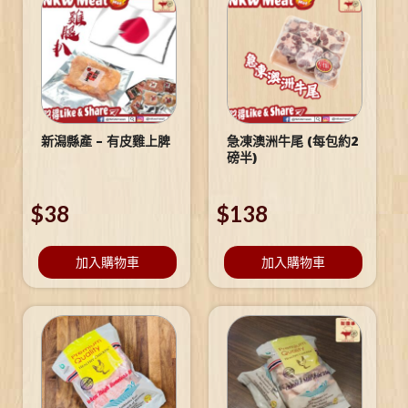
新潟縣產 – 有皮雞上脾
急凍澳洲牛尾 (每包約2
磅半)
$
38
$
138
加入購物車
加入購物車