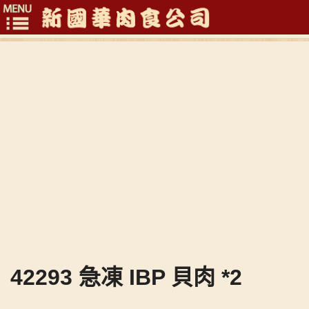
Toggle
navigation
42293 急凍 IBP 貝肉 *2