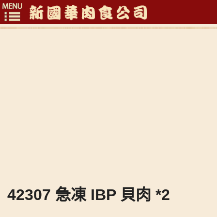
Toggle
navigation
42307 急凍 IBP 貝肉 *2