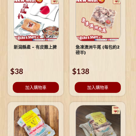
新潟縣產 – 有皮雞上脾
急凍澳洲牛尾 (每包約2
磅半)
$
38
$
138
加入購物車
加入購物車