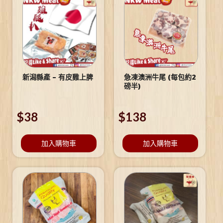
新潟縣產 – 有皮雞上脾
急凍澳洲牛尾 (每包約2
磅半)
$
38
$
138
加入購物車
加入購物車