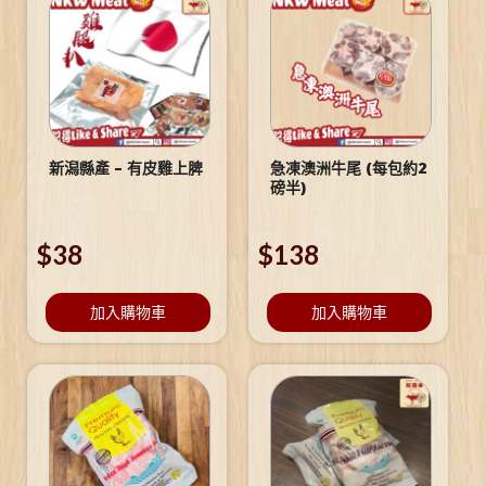
新潟縣產 – 有皮雞上脾
急凍澳洲牛尾 (每包約2
磅半)
$
38
$
138
加入購物車
加入購物車