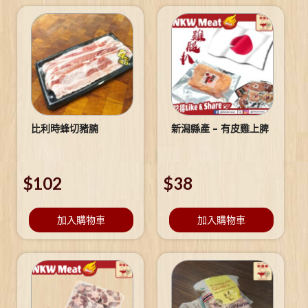
比利時蜂切豬腩
新潟縣產 – 有皮雞上脾
$
102
$
38
加入購物車
加入購物車