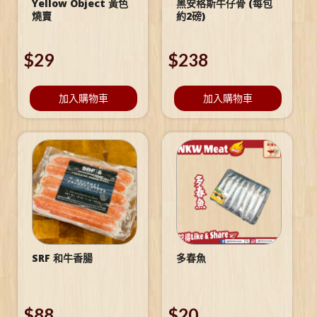
Yellow Object 黃色
黑安格斯牛仔骨 (每包
燒賣
約2磅)
$
29
$
238
加入購物車
加入購物車
SRF 和牛香腸
多春魚
$
88
$
20