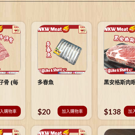
骨 (每
多春魚
黑安格斯肉
$
20
$
138
入購物車
加入購物車
加