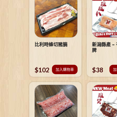
比利時蜂切豬腩
新潟縣產 –
脾
$
102
$
38
加入購物車
加