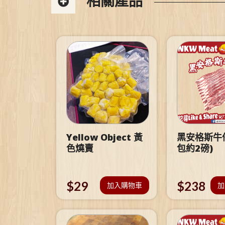
相關產品
Yellow Object 黃
黑安格斯牛仔
色燒賣
包約2磅)
$
29
$
238
加入購物車
加