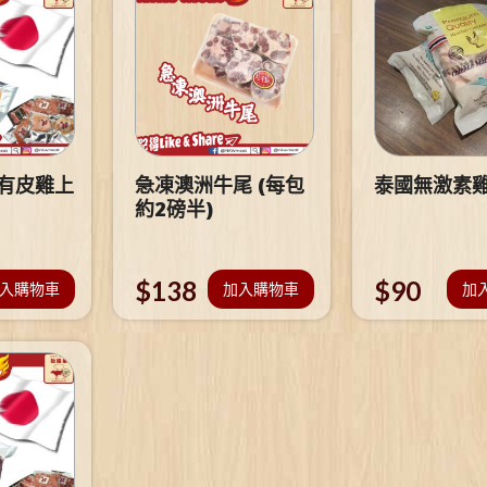
 有皮雞上
急凍澳洲牛尾 (每包
泰國無激素
約2磅半)
$
138
$
90
入購物車
加入購物車
加