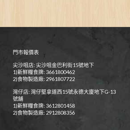
門市報價表
尖沙咀店: 尖沙咀金巴利街15號地下
1)新鮮糧食牌: 3661800462
2)食物製造廠: 2961807722
灣仔店: 灣仔堅拿道西15號永德大廈地下G-13
號舖
1)新鮮糧食牌: 3612801458
2)食物製造廠: 2912808356