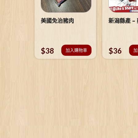
美國免治豬肉
新潟縣產 –
$
38
$
36
加入購物車
加