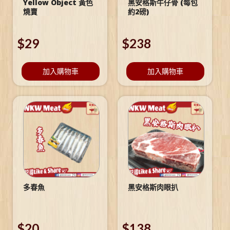
Yellow Object 黃色
黑安格斯牛仔骨 (每包
燒賣
約2磅)
$
29
$
238
加入購物車
加入購物車
多春魚
黑安格斯肉眼扒
$
20
$
138