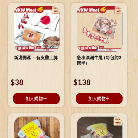
新潟縣產 – 有皮雞上脾
急凍澳洲牛尾 (每包約2
磅半)
$
38
$
138
加入購物車
加入購物車