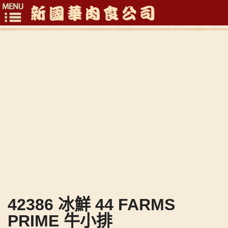
Toggle
navigation
42386 冰鮮 44 FARMS
PRIME 牛小排