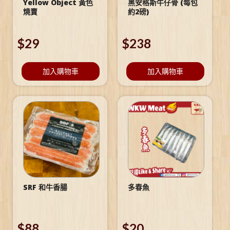
Yellow Object 黃色
黑安格斯牛仔骨 (每包
燒賣
約2磅)
$
29
$
238
加入購物車
加入購物車
SRF 和牛香腸
多春魚
$
88
$
20