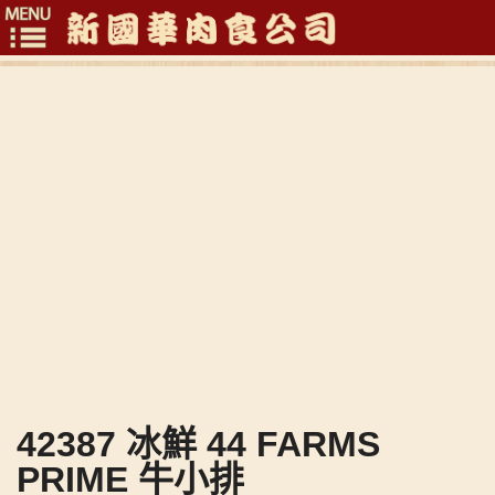
Toggle
navigation
42387 冰鮮 44 FARMS
PRIME 牛小排