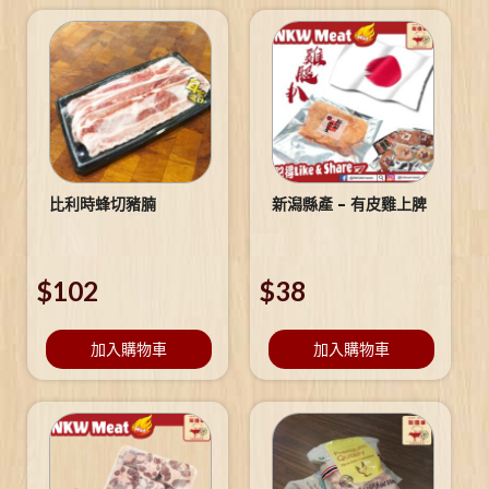
比利時蜂切豬腩
新潟縣產 – 有皮雞上脾
$
102
$
38
加入購物車
加入購物車