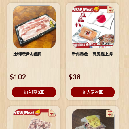
比利時蜂切豬腩
新潟縣產 – 有皮雞上脾
$
102
$
38
加入購物車
加入購物車