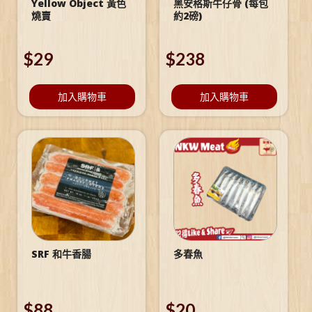
Yellow Object 黃色
黑安格斯牛仔骨 (每包
燒賣
約2磅)
$
29
$
238
加入購物車
加入購物車
SRF 和牛香腸
多春魚
$
88
$
20