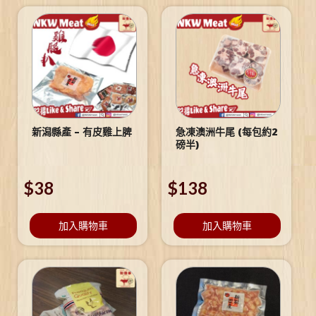
新潟縣產 – 有皮雞上脾
急凍澳洲牛尾 (每包約2
磅半)
$
38
$
138
加入購物車
加入購物車