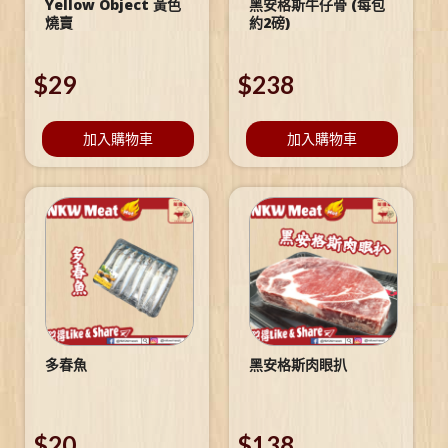
Yellow Object 黃色
黑安格斯牛仔骨 (每包
燒賣
約2磅)
$
29
$
238
加入購物車
加入購物車
多春魚
黑安格斯肉眼扒
$
20
$
138