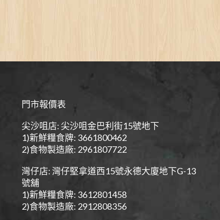
門市報價表
尖沙咀店: 尖沙咀金巴利街15號地下
1)新鮮糧食牌: 3661800462
2)食物製造廠: 2961807722
灣仔店: 灣仔堅拿道西15號永德大廈地下G-13
號舖
1)新鮮糧食牌: 3612801458
2)食物製造廠: 2912808356