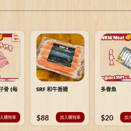
骨 (每
SRF 和牛香腸
多春魚
$
88
$
20
入購物車
加入購物車
加