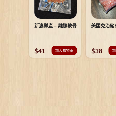
新潟縣產 – 雞膝軟骨
美國免治豬
$
41
$
38
加入購物車
加