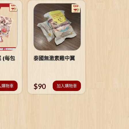
 (每包
泰國無激素雞中翼
$
90
入購物車
加入購物車