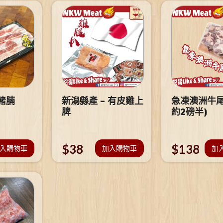
豬腩
新潟縣產 – 有皮雞上
急凍澳洲牛尾
脾
約2磅半)
$
38
$
138
入購物車
加入購物車
加