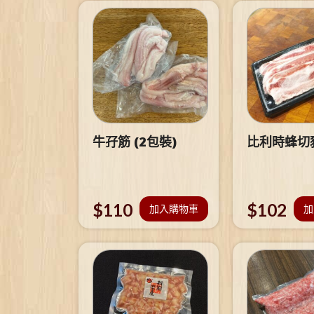
牛孖筋 (2包裝)
比利時蜂切
$
110
$
102
加入購物車
加