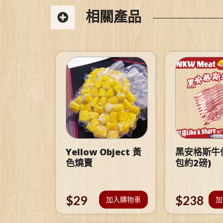
相關產品
Yellow Object 黃
黑安格斯牛仔
色燒賣
包約2磅)
$
29
$
238
加入購物車
加