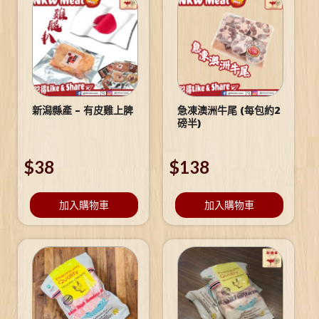
新潟縣產 – 有皮雞上脾
急凍澳洲牛尾 (每包約2
磅半)
$
38
$
138
加入購物車
加入購物車