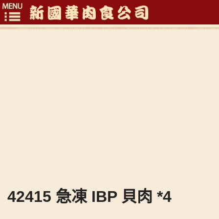
Toggle
navigation
42415 急凍 IBP 貝肉 *4