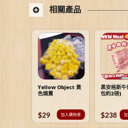
相關產品
Yellow Object 黃
黑安格斯牛仔
色燒賣
包約2磅)
$
29
$
238
加入購物車
加