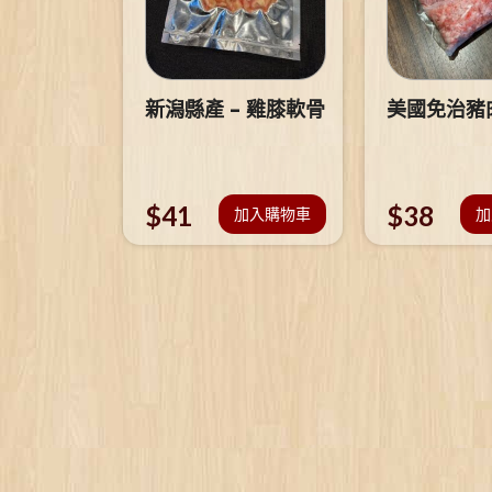
新潟縣產 – 雞膝軟骨
美國免治豬
$
41
$
38
加入購物車
加