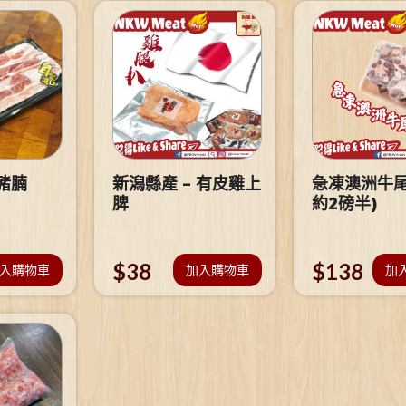
豬腩
新潟縣產 – 有皮雞上
急凍澳洲牛尾
脾
約2磅半)
$
38
$
138
入購物車
加入購物車
加