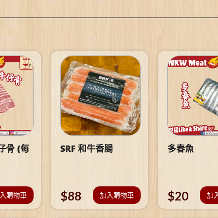
骨 (每
SRF 和牛香腸
多春魚
$
88
$
20
入購物車
加入購物車
加