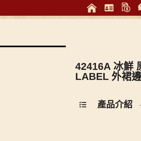
42416A 冰鮮 
LABEL 外裙
產品介紹