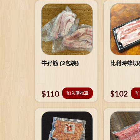
牛孖筋 (2包裝)
比利時蜂切
$
110
$
102
加入購物車
加