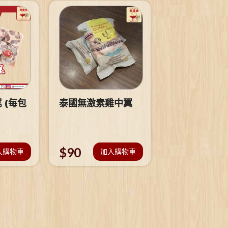
 (每包
泰國無激素雞中翼
$
90
入購物車
加入購物車