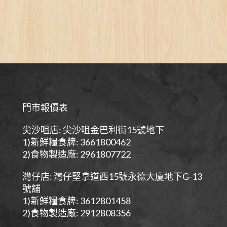
門市報價表
尖沙咀店: 尖沙咀金巴利街15號地下
1)新鮮糧食牌: 3661800462
2)食物製造廠: 2961807722
灣仔店: 灣仔堅拿道西15號永德大廈地下G-13
號舖
1)新鮮糧食牌: 3612801458
2)食物製造廠: 2912808356