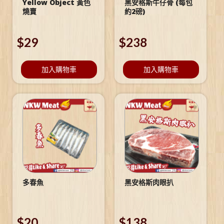
Yellow Object 黃色
黑安格斯牛仔骨 (每包
燒賣
約2磅)
$
29
$
238
加入購物車
加入購物車
多春魚
黑安格斯肉眼扒
$
20
$
138