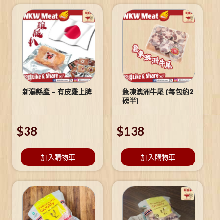
新潟縣產 – 有皮雞上脾
急凍澳洲牛尾 (每包約2
磅半)
$
38
$
138
加入購物車
加入購物車