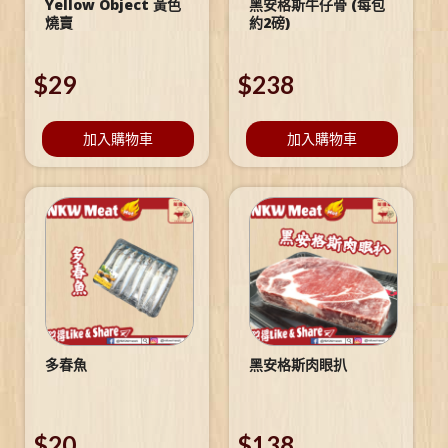
Yellow Object 黃色
黑安格斯牛仔骨 (每包
燒賣
約2磅)
$
29
$
238
加入購物車
加入購物車
多春魚
黑安格斯肉眼扒
$
20
$
138