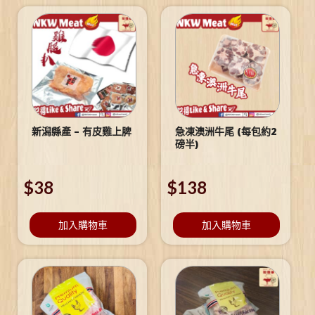
新潟縣產 – 有皮雞上脾
急凍澳洲牛尾 (每包約2
磅半)
$
38
$
138
加入購物車
加入購物車