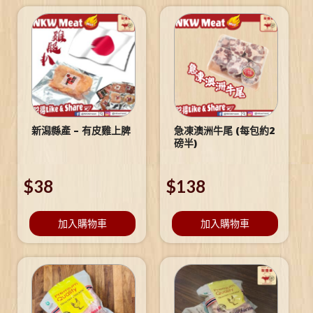
新潟縣產 – 有皮雞上脾
急凍澳洲牛尾 (每包約2
磅半)
$
38
$
138
加入購物車
加入購物車