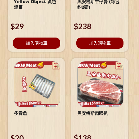
Yellow Object 黃色
黑安格斯牛仔骨 (每包
燒賣
約2磅)
$
29
$
238
加入購物車
加入購物車
多春魚
黑安格斯肉眼扒
$
20
$
138