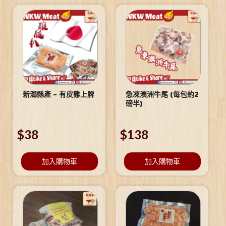
新潟縣產 – 有皮雞上脾
急凍澳洲牛尾 (每包約2
磅半)
$
38
$
138
加入購物車
加入購物車