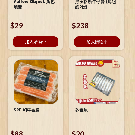
Yellow Object 黃色
黑安格斯牛仔骨 (每包
燒賣
約2磅)
$
29
$
238
加入購物車
加入購物車
SRF 和牛香腸
多春魚
$
88
$
20