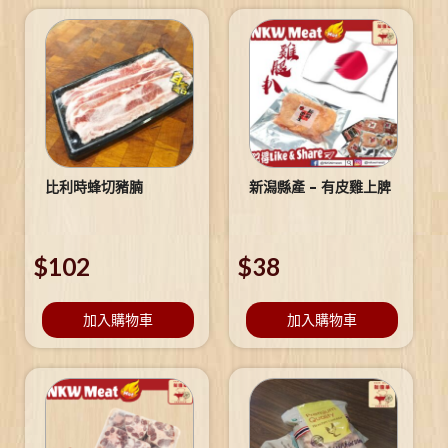
比利時蜂切豬腩
新潟縣產 – 有皮雞上脾
$
102
$
38
加入購物車
加入購物車