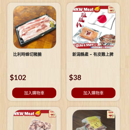
比利時蜂切豬腩
新潟縣產 – 有皮雞上脾
$
102
$
38
加入購物車
加入購物車