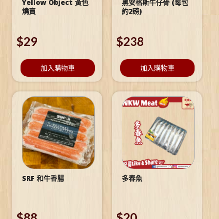
Yellow Object 黃色
黑安格斯牛仔骨 (每包
燒賣
約2磅)
$
29
$
238
加入購物車
加入購物車
SRF 和牛香腸
多春魚
$
88
$
20