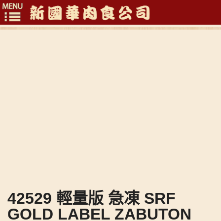
Toggle
navigation
42529 輕量版 急凍 SRF
GOLD LABEL ZABUTON