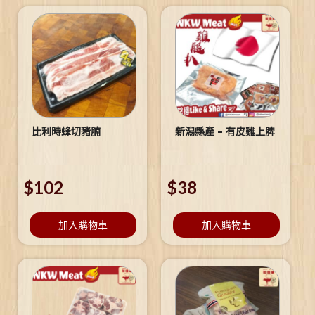
比利時蜂切豬腩
新潟縣產 – 有皮雞上脾
$
102
$
38
加入購物車
加入購物車