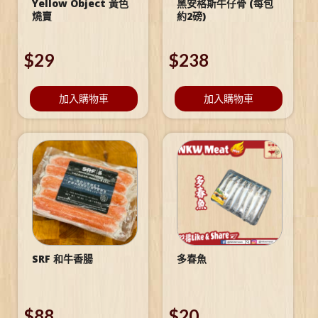
Yellow Object 黃色
黑安格斯牛仔骨 (每包
燒賣
約2磅)
$
29
$
238
加入購物車
加入購物車
SRF 和牛香腸
多春魚
$
88
$
20