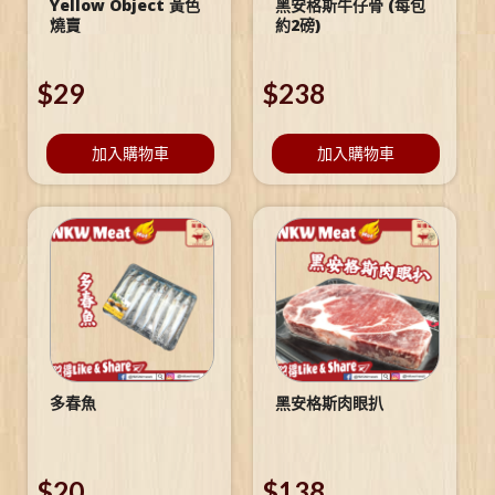
Yellow Object 黃色
黑安格斯牛仔骨 (每包
燒賣
約2磅)
$
29
$
238
加入購物車
加入購物車
多春魚
黑安格斯肉眼扒
$
20
$
138