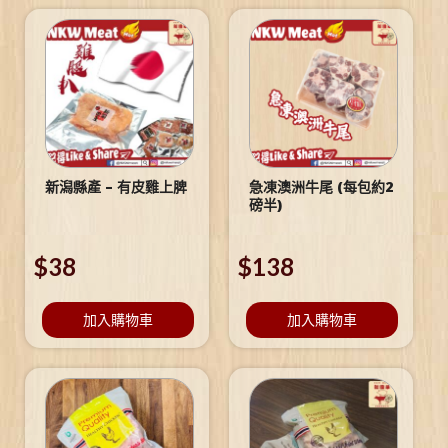
新潟縣產 – 有皮雞上脾
急凍澳洲牛尾 (每包約2
磅半)
$
38
$
138
加入購物車
加入購物車