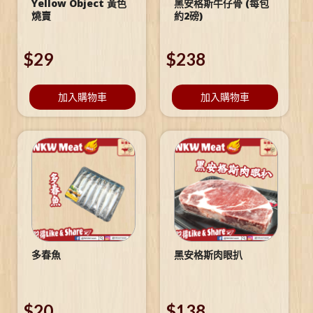
Yellow Object 黃色
黑安格斯牛仔骨 (每包
燒賣
約2磅)
$
29
$
238
加入購物車
加入購物車
多春魚
黑安格斯肉眼扒
$
20
$
138