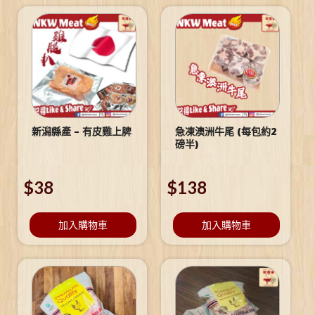
新潟縣產 – 有皮雞上脾
急凍澳洲牛尾 (每包約2
磅半)
$
38
$
138
加入購物車
加入購物車