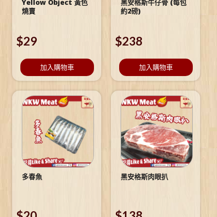
Yellow Object 黃色
黑安格斯牛仔骨 (每包
燒賣
約2磅)
$
29
$
238
加入購物車
加入購物車
多春魚
黑安格斯肉眼扒
$
20
$
138