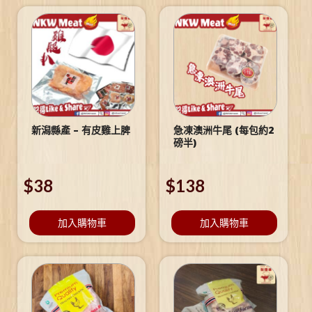
新潟縣產 – 有皮雞上脾
急凍澳洲牛尾 (每包約2
磅半)
$
38
$
138
加入購物車
加入購物車