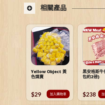
相關產品
Yellow Object 黃
黑安格斯牛仔
色燒賣
包約2磅)
$
29
$
238
加入購物車
加