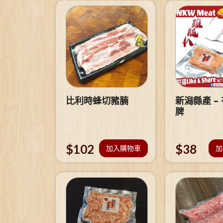
比利時蜂切豬腩
新潟縣產 –
脾
$
102
$
38
加入購物車
加