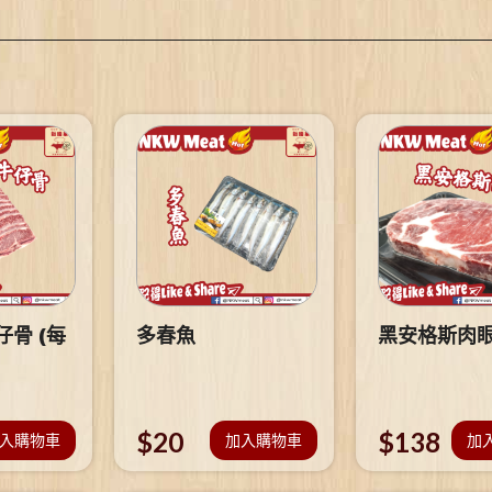
骨 (每
多春魚
黑安格斯肉
$
20
$
138
入購物車
加入購物車
加