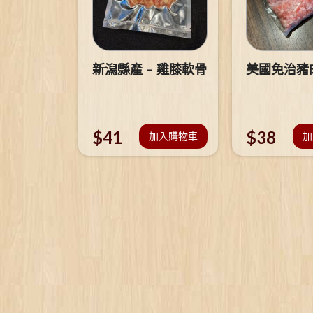
新潟縣產 – 雞膝軟骨
美國免治豬
$
41
$
38
加入購物車
加