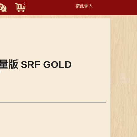
0
按此登入
Toggle
navigation
輕量版 SRF GOLD
當