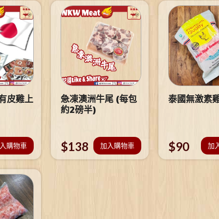
 有皮雞上
急凍澳洲牛尾 (每包
泰國無激素
約2磅半)
$
138
$
90
入購物車
加入購物車
加