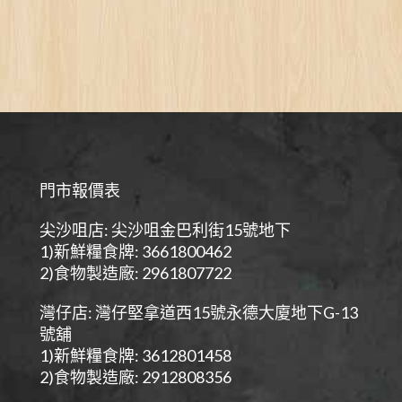
門市報價表
尖沙咀店: 尖沙咀金巴利街15號地下
1)新鮮糧食牌: 3661800462
2)食物製造廠: 2961807722
灣仔店: 灣仔堅拿道西15號永德大廈地下G-13
號舖
1)新鮮糧食牌: 3612801458
2)食物製造廠: 2912808356