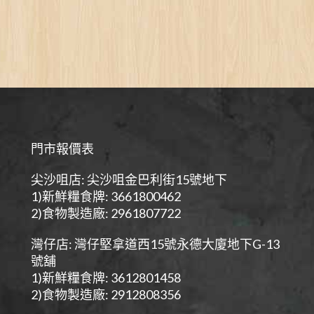
門市報價表
尖沙咀店: 尖沙咀金巴利街15號地下
1)新鮮糧食牌: 3661800462
2)食物製造廠: 2961807722
灣仔店: 灣仔堅拿道西15號永德大廈地下G-13
號舖
1)新鮮糧食牌: 3612801458
2)食物製造廠: 2912808356