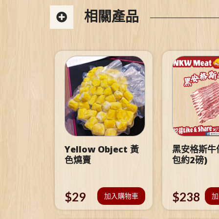
相關產品
Yellow Object 黃
黑安格斯牛仔
色燒賣
包約2磅)
$
29
$
238
加入購物車
加