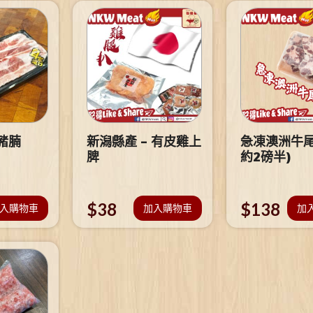
豬腩
新潟縣產 – 有皮雞上
急凍澳洲牛尾
脾
約2磅半)
$
38
$
138
入購物車
加入購物車
加