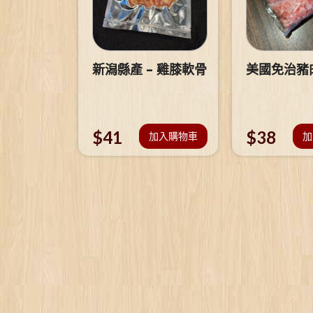
新潟縣產 – 雞膝軟骨
美國免治豬
$
41
$
38
加入購物車
加