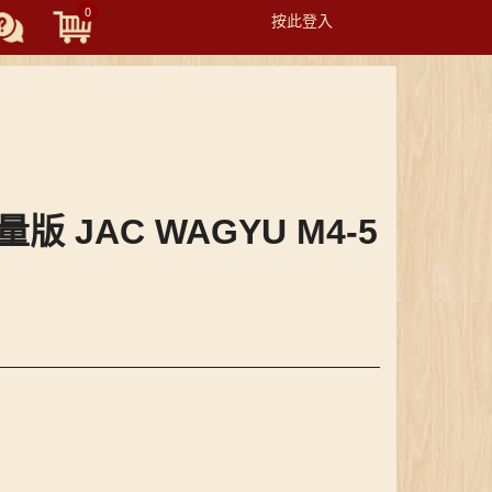
0
按此登入
Toggle
navigation
量版 JAC WAGYU M4-5