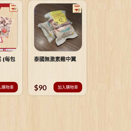
 (每包
泰國無激素雞中翼
$
90
入購物車
加入購物車