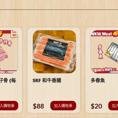
骨 (每
SRF 和牛香腸
多春魚
$
88
$
20
入購物車
加入購物車
加