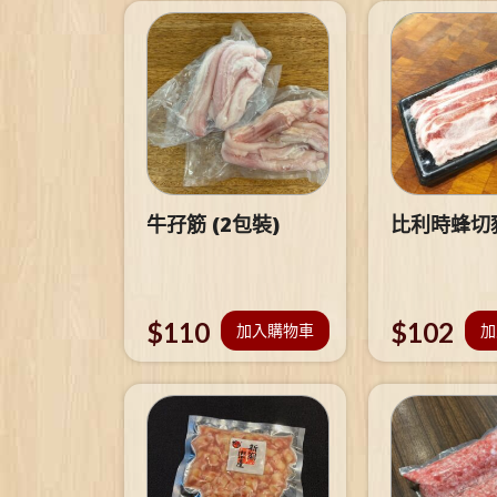
牛孖筋 (2包裝)
比利時蜂切
$
110
$
102
加入購物車
加