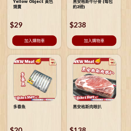
Yellow Object 黃色
黑安格斯牛仔骨 (每包
燒賣
約2磅)
$
29
$
238
加入購物車
加入購物車
多春魚
黑安格斯肉眼扒
$
20
$
138