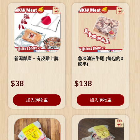
新潟縣產 – 有皮雞上脾
急凍澳洲牛尾 (每包約2
磅半)
$
38
$
138
加入購物車
加入購物車