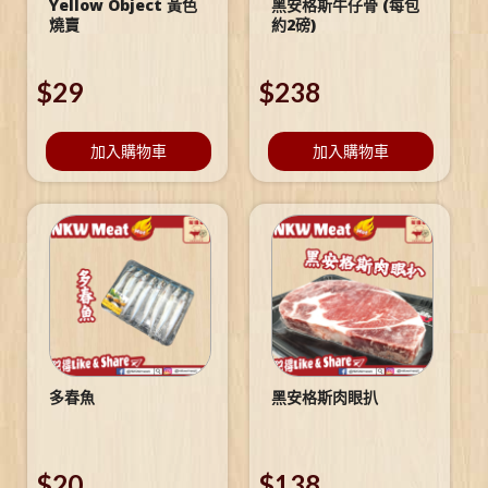
Yellow Object 黃色
黑安格斯牛仔骨 (每包
燒賣
約2磅)
$
29
$
238
加入購物車
加入購物車
多春魚
黑安格斯肉眼扒
$
20
$
138