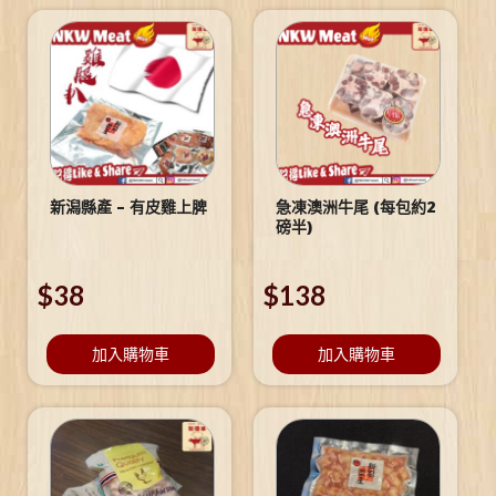
新潟縣產 – 有皮雞上脾
急凍澳洲牛尾 (每包約2
磅半)
$
38
$
138
加入購物車
加入購物車